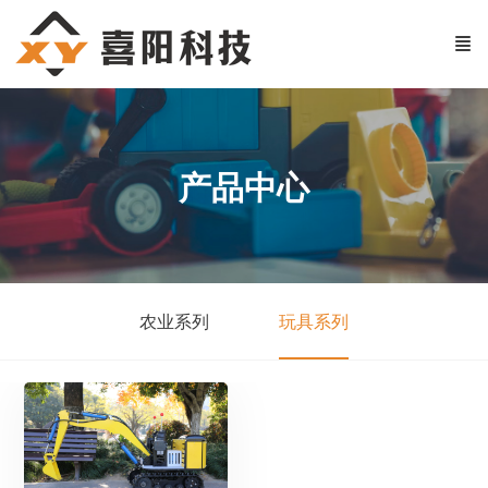
产品中心
农业系列
玩具系列