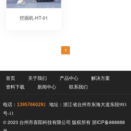
挖掘机-HT-01
1
首页
关于我们
产品中心
解决方案
资料下载
新闻中心
联系我们
电话：
1395766029
2
地址：浙江省台州市东海大道东段993
号-11
© 2023 台州市喜阳科技有限公司 版权所有 浙ICP备888888
号